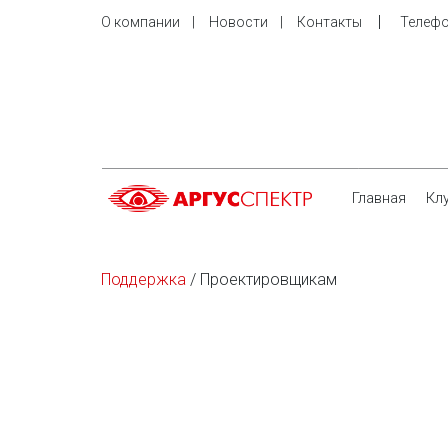
    |     
О компании
    |     
Новости
    |     
Контакты
Телефо
Главная
Кл
Поддержка
 / Проектировщикам