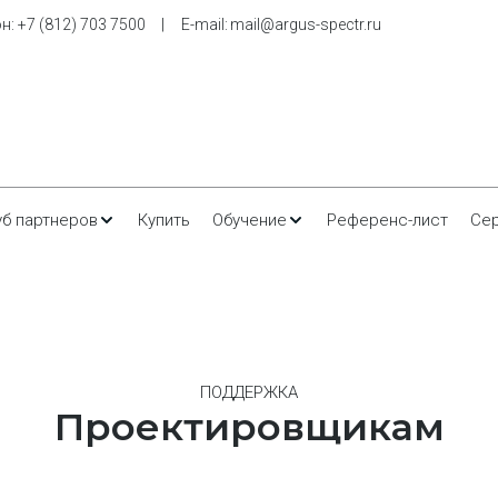
н: 
+7 (812) 703 7500
     |     E-m
ail: 
mail@argus-spectr.ru
уб партнеров
Купить
Обучение
Референс-лист
Се
ПОДДЕРЖКА
Проектировщикам