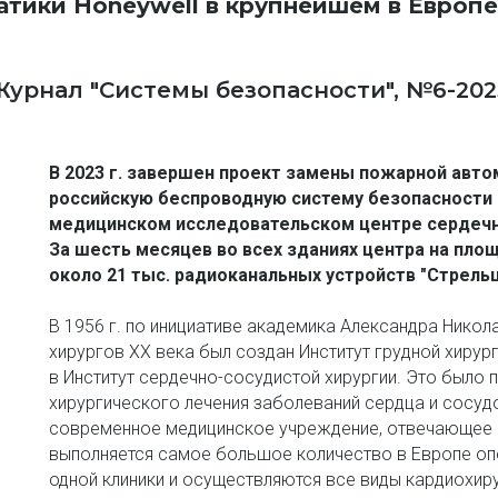
тики Honeywell в крупнейшем в Европ
Журнал "Системы безопасности", №6-202
В 2023 г. завершен проект замены пожарной автом
российскую беспроводную систему безопасности 
медицинском исследовательском центре сердечно-с
За шесть месяцев во всех зданиях центра на площ
около 21 тыс. радиоканальных устройств "Стрельц
В 1956 г. по инициативе академика Александра Никол
хирургов ХХ века был создан Институт грудной хирур
в Институт сердечно-сосудистой хирургии. Это было 
хирургического лечения заболеваний сердца и сосудо
современное медицинское учреждение, отвечающее с
выполняется самое большое количество в Европе опе
одной клиники и осуществляются все виды кардиохир