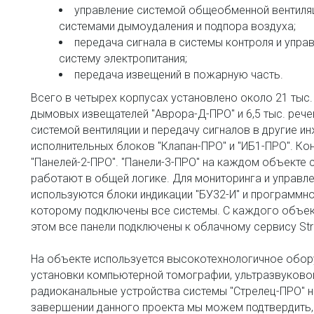
управление системой общеобменной вентиляц
системами дымоудаления и подпора воздуха; 
передача сигнала в системы контроля и управ
систему электропитания; 
передача извещений в пожарную часть.
Всего в четырех корпусах установлено около 21 тыс. 
дымовых извещателей "Аврора-Д-ПРО" и 6,5 тыс. рече
системой вентиляции и передачу сигналов в другие ин
исполнительных блоков "Клапан-ПРО" и "ИБ1-ПРО". Кон
"Панелей-2-ПРО". "Панели-3-ПРО" на каждом объекте
работают в общей логике. Для мониторинга и управле
используются блоки индикации "БУ32-И" и программно
которому подключены все системы. С каждого объект
этом все панели подключены к облачному сервису Stre
На объекте используется высокотехнологичное оборуд
установки компьютерной томографии, ультразвуковой
радиоканальные устройства системы "Стрелец-ПРО" не
завершении данного проекта мы можем подтвердить, 