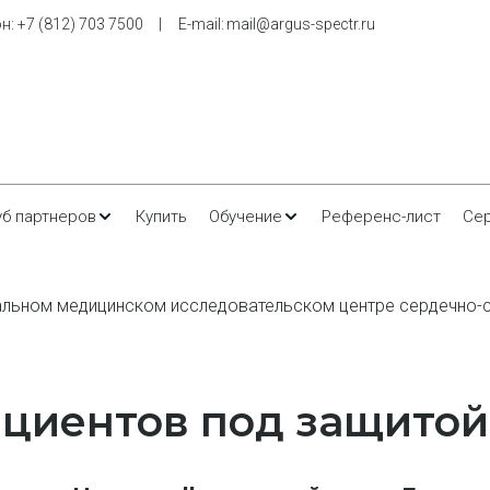
н: 
+7 (812) 703 7500
     |     E-m
ail: 
mail@argus-spectr.ru
уб партнеров
Купить
Обучение
Референс-лист
Се
нальном медицинском исследовательском центре сердечно-со
ациентов под защитой