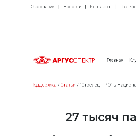
    |     
О компании
    |     
Новости
    |     
Контакты
Телефо
Главная
Кл
Поддержка
 / 
Статьи
 / "Стрелец-ПРО" в Нацио
27 тысяч п