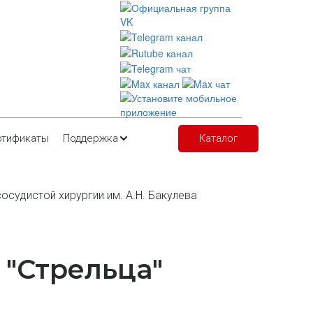
ртификаты
Поддержка
Каталог
судистой хирургии им. А.Н. Бакулева
 "Стрельца"