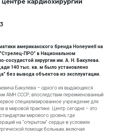
е центре кардиохирургии
3
атики американского бренда Honeywell на 
"Стрелец-ПРО" в Национальном 
осудистой хирургии им. А. Н. Бакулева. 
ади 140 тыс. кв. м было установлено 
а" без вывода объектов из эксплуатации.

аевича Бакулева – одного из выдающихся 
гии АМН СССР, впоследствии переименованный 
первое специализированное учреждение для 
в в мировой практике. Центр сегодня – это 
тандартам мирового уровня, где 
раций на "открытом" сердце в условиях 
ургической помощи больным, включая 