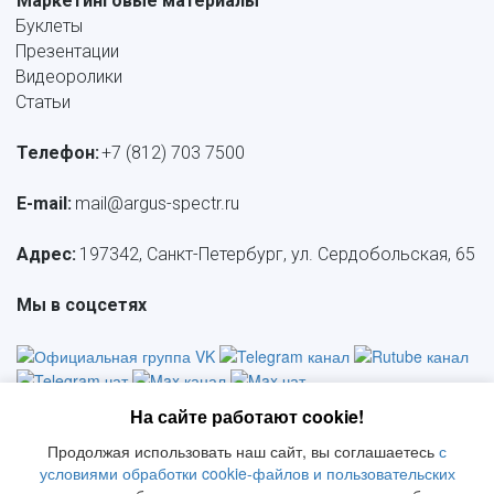
Маркетинговые материалы
Буклеты
Презентации
Видеоролики
Статьи
Телефон:
+7 (812) 703 7500
E-mail: 
mail@argus-spectr.ru
Адрес:
 197342, Санкт-Петербург, ул. Сердобольская, 65
Мы в соцсетях
На сайте работают cookie!
Продолжая использовать наш сайт, вы соглашаетесь
с
Политика конфиденциальности
     |     
СОУТ
     |    
 Политика 
условиями обработки cookie-файлов и пользовательских