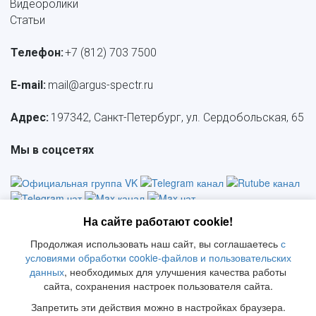
Видеоролики
Статьи
Телефон:
+7 (812) 703 7500
E-mail: 
mail@argus-spectr.ru
Адрес:
 197342, Санкт-Петербург, ул. Сердобольская, 65
Мы в соцсетях
На сайте работают cookie!
Продолжая использовать наш сайт, вы соглашаетесь
с
Политика конфиденциальности
     |     
СОУТ
     |    
 Политика 
условиями обработки cookie-файлов и пользовательских
     |     
данных
, необходимых для улучшения качества работы
обработки ПД
     |     
Политика качества
Положение о куки
сайта, сохранения настроек пользователя сайта.
© 2026 АРГУС-СПЕКТР
Запретить эти действия можно в настройках браузера.