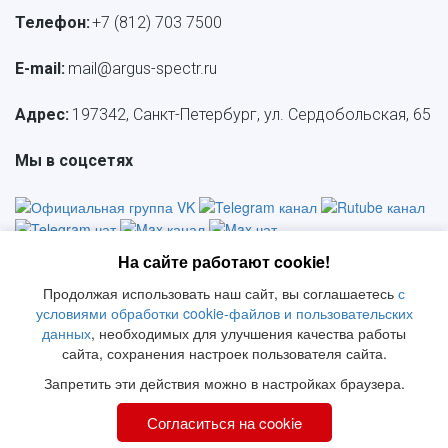
Телефон:
+7 (812) 703 7500
E-mail: 
mail@argus-spectr.ru
Адрес:
 197342, Санкт-Петербург, ул. Сердобольская, 65
Мы в соцсетях
На сайте работают cookie!
Продолжая использовать наш сайт, вы соглашаетесь
с
Политика конфиденциальности
     |     
СОУТ
     |    
 Политика 
условиями обработки cookie-файлов и пользовательских
     |     
данных
, необходимых для улучшения качества работы
обработки ПД
     |     
Политика качества
Положение о куки
сайта, сохранения настроек пользователя сайта.
© 2026 АРГУС-СПЕКТР
Запретить эти действия можно в настройках браузера.
Согласиться на cookie