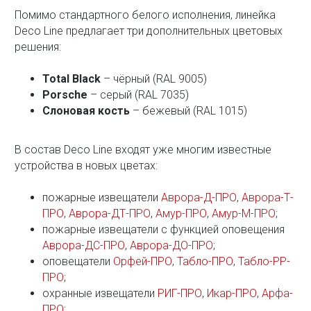
Помимо стандартного белого исполнения, линейка
Deco Line предлагает три дополнительных цветовых
решения:
Total Black
– чёрный (RAL 9005)
Porsche
– серый (RAL 7035)
Слоновая кость
– бежевый (RAL 1015)
В состав Deco Line входят уже многим известные
устройства в новых цветах:
пожарные извещатели
Аврора-Д-ПРО
,
Аврора-Т-
ПРО
,
Аврора-ДТ-ПРО
,
Амур-ПРО
,
Амур-М-ПРО
;
пожарные извещатели с функцией оповещения
Аврора-ДС-ПРО
,
Аврора-ДО-ПРО
;
оповещатели
Орфей-ПРО
,
Табло-ПРО
,
Табло-РР-
ПРО
;
охранные извещатели
РИГ-ПРО
,
Икар-ПРО
,
Арфа-
ПРО
;