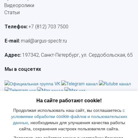
Видеоролики
Статьи
Телефон:
+7 (812) 703 7500
E-mail: 
mail@argus-spectr.ru
Адрес:
 197342, Санкт-Петербург, ул. Сердобольская, 65
Мы в соцсетях
На сайте работают cookie!
Продолжая использовать наш сайт, вы соглашаетесь
с
Политика конфиденциальности
     |     
СОУТ
     |    
 Политика 
условиями обработки cookie-файлов и пользовательских
     |     
данных
, необходимых для улучшения качества работы
обработки ПД
     |     
Политика качества
Положение о куки
сайта, сохранения настроек пользователя сайта.
© 2026 АРГУС-СПЕКТР
Запретить эти действия можно в настройках браузера.