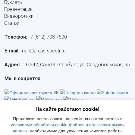
Буклеты
Презентации
Видеоролики
Статьи
Телефон:
+7 (812) 703 7500
E-mail: 
mail@argus-spectr.ru
Адрес:
 197342, Санкт-Петербург, ул. Сердобольская, 65
Мы в соцсетях
На сайте работают cookie!
Продолжая использовать наш сайт, вы соглашаетесь
с
Политика конфиденциальности
     |     
СОУТ
     |    
 Политика 
условиями обработки cookie-файлов и пользовательских
     |     
данных
, необходимых для улучшения качества работы
обработки ПД
     |     
Политика качества
Положение о куки