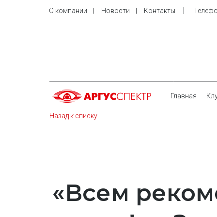
    |     
О компании
    |     
Новости
    |     
Контакты
Телефо
Главная
Кл
Назад к списку
«Всем рекоме