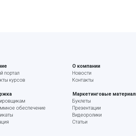
ние
О компании
й портал
Новости
кты курсов
Контакты
ржка
Маркетинговые материа
тировщикам
Буклеты
ммное обеспечение
Презентации
икаты
Видеоролики
ация
Статьи