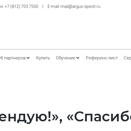
н: 
+7 (812) 703 7500
     |     E-m
ail: 
mail@argus-spectr.ru
уб партнеров
Купить
Обучение
Референс-лист
Се
ндую!», «Спасиб