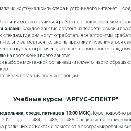
наличии ноутбука/компьютера и устойчивого интернет – со
3 занятия можно научиться работать с радиосистемой «Стре
ки онлайн:
каждое занятие состоит из теоретической и прак
к стендам, где они могут отработать все алгоритмы сраба
ительно записаться только на практику и позаниматься са
мест на курсах ограничено, что дает возможность каждом
ю на протяжении всего занятия.
ри выборе монтажной организации клиенты часто обращают 
ков.
материалы доступны всем желающим.
Учебные курсы "АРГУС-СПЕКТР"
недельник, среда, пятница в 10:00 МСК).
Курс подробно р
а 2021 года: СП 484, СП 485, СП 486. Специалисты техничес
а различных объектах и помогают в программировании сис