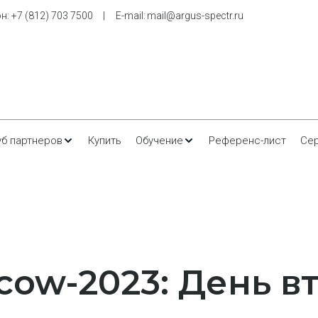
н: 
+7 (812) 703 7500
     |     E-m
ail: 
mail@argus-spectr.ru
уб партнеров
Купить
Обучение
Референс-лист
Се
cow-2023: День в