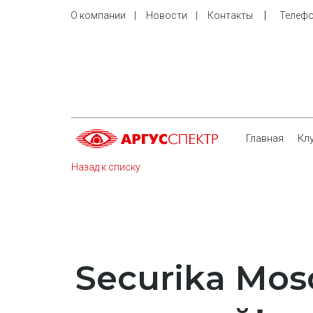
    |     
О компании
    |     
Новости
    |     
Контакты
Телефо
Главная
Кл
Назад к списку
Securika Mos