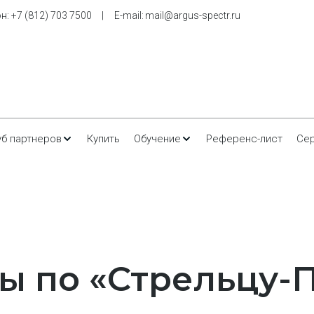
н: 
+7 (812) 703 7500
     |     E-m
ail: 
mail@argus-spectr.ru
уб партнеров
Купить
Обучение
Референс-лист
Се
ы по «Стрельцу-