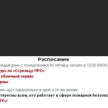
Расписание
ждый день с понедельника по пятницу, начало в 10:00 (МСК)
урс по «Стрельцу-ПРО»
 облачный сервис
ормы
е» идут параллельно в одно и то же время.
тересны всем, кто работает в сфере пожарной безопасн
ТР»
!