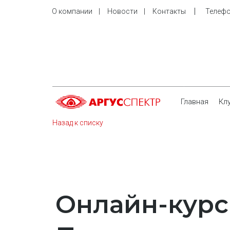
    |     
О компании
    |     
Новости
    |     
Контакты
Телефо
Главная
Кл
Назад к списку
Онлайн-курс