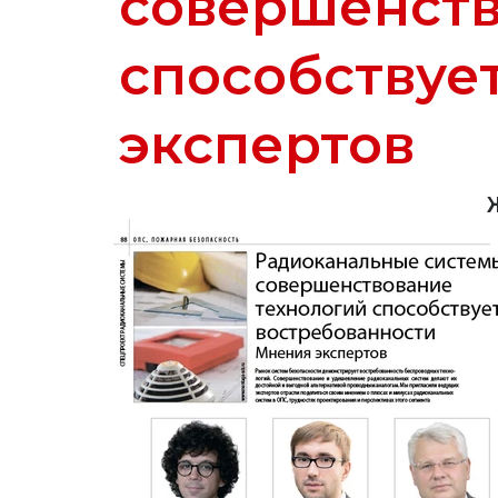
совершенств
способствуе
экспертов