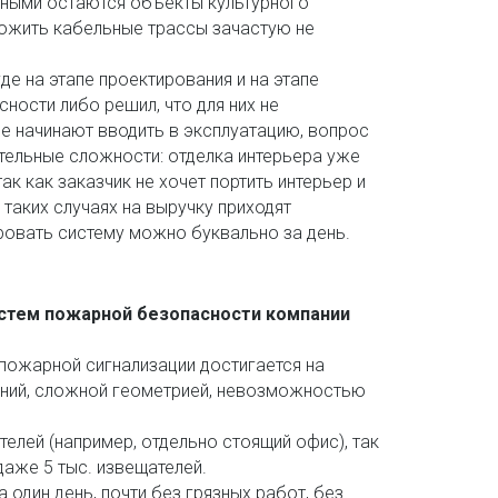
рными остаются объекты культурного 
ложить кабельные трассы зачастую не 
е на этапе проектирования и на этапе 
ности либо решил, что для них не 
е начинают вводить в эксплуатацию, вопрос 
тельные сложности: отделка интерьера уже 
к как заказчик не хочет портить интерьер и 
таких случаях на выручку приходят 
ровать систему можно буквально за день.
стем пожарной безопасности компании 
ожарной сигнализации достигается на 
ний, сложной геометрией, невозможностью 
лей (например, отдельно стоящий офис), так 
аже 5 тыс. извещателей. 
один день, почти без грязных работ, без 