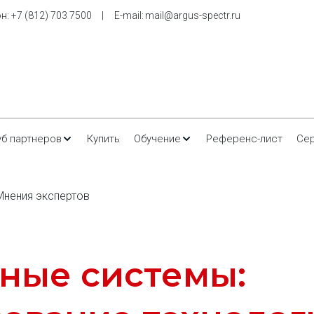
н: 
+7 (812) 703 7500
     |     E-m
ail: 
mail@argus-spectr.ru
уб партнеров
Купить
Обучение
Референс-лист
Се
Мнения экспертов
ные системы: