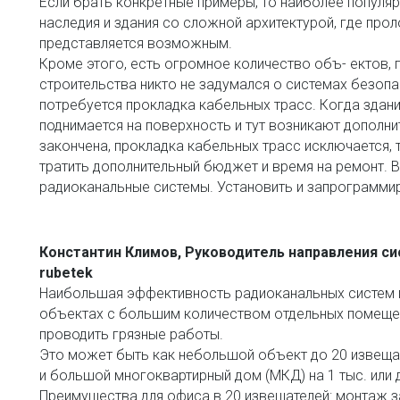
Если брать конкретные примеры, то наиболее популя
наследия и здания со сложной архитектурой, где про
представляется возможным. 
Кроме этого, есть огромное количество объ- ектов, гд
строительства никто не задумался о системах безопас
потребуется прокладка кабельных трасс. Когда здани
поднимается на поверхность и тут возникают дополни
закончена, прокладка кабельных трасс исключается, та
тратить дополнительный бюджет и время на ремонт. В 
радиоканальные системы. Установить и запрограмми
Константин Климов, Руководитель направления си
rubetek
Наибольшая эффективность радиоканальных систем п
объектах с большим количеством отдельных помеще
проводить грязные работы. 
Это может быть как небольшой объект до 20 извещате
и большой многоквартирный дом (МКД) на 1 тыс. или д
Преимущества для офиса в 20 извещателей: монтаж за 