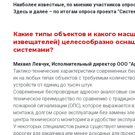
Наиболее известные, по мнению участников опрос
Здесь и далее – по итогам опроса проекта "Сист
Какие типы объектов и какого масш
извещателей) целесообразно оснащ
системами?
Михаил Левчук, Исполнительный директор ООО "А
Тактико-технические характеристики современных бе
их на любых типах объектов с требуемым количеством
устройств от единиц до тысяч штук. 
Современные беспроводные адресно-аналоговые сис
техническое преимущество по сравнению с традицио
пожарной сигнализации (ОПС), которое выражается в
монтажа, долгом сроке эксплуатации без замены эле
центра технического мониторинга и удобстве эксплуа
У некоторых специалистов рынка существует мнение 
дорогих для заказчика или менее доходных для проек