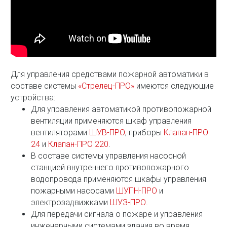
Для управления средствами пожарной автоматики в
составе системы
«Стрелец-ПРО»
имеются следующие
устройства:
Для управления автоматикой противопожарной
вентиляции применяются шкаф управления
вентиляторами
ШУВ-ПРО
, приборы
Клапан-ПРО
24
и
Клапан-ПРО 220
.
В составе системы управления насосной
станцией внутреннего противопожарного
водопровода применяются шкафы управления
пожарными насосами
ШУПН-ПРО
и
электрозадвижками
ШУЗ-ПРО
.
Для передачи сигнала о пожаре и управления
инженерными системами здания во время