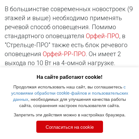
В большинстве современных новостроек (9 
этажей и выше) необходимо применять 
речевой способ оповещения. Помимо 
стандартного оповещателя 
Орфей-ПРО
, в 
"Стрельце-ПРО" также есть блок речевого 
оповещения 
Орфей-РР-ПРО
. Он имеет 2 
выхода по 10 Вт на 4-омной нагрузке. 
Можно установить по одному такому 
На сайте работают cookie!
модулю на каждом этаже – он обеспечит 
Продолжая использовать наш сайт, вы соглашаетесь
с
оповещение всего коридора и будет также 
условиями обработки cookie-файлов и пользовательских
выполнять функцию ретранслятора. 
данных
, необходимых для улучшения качества работы
сайта, сохранения настроек пользователя сайта.
Обеспечить необходимый уровень 
Запретить эти действия можно в настройках браузера.
звукового давления в квартирах проще 
всего с помощью извещателей со 
Согласиться на cookie
встроенным речевым оповещателем 